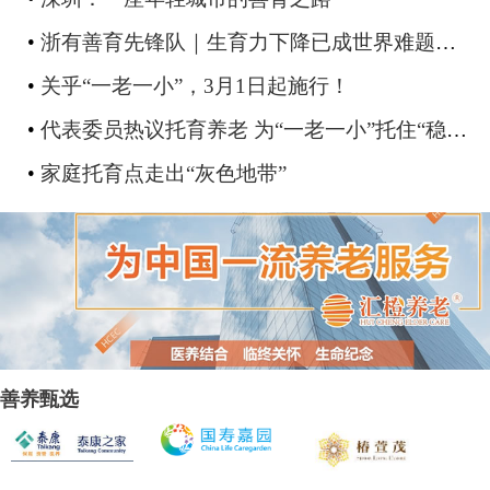
•
浙有善育先锋队｜生育力下降已成世界难题！这场“大地”保卫战，那么惊心又那么温柔
•
关乎“一老一小”，3月1日起施行！
•
代表委员热议托育养老 为“一老一小”托住“稳稳的幸福”
•
家庭托育点走出“灰色地带”
善养甄选