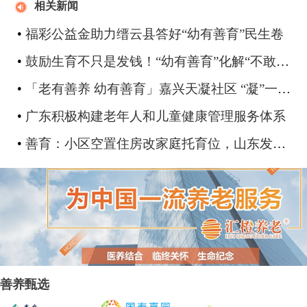
相关新闻
•
福彩公益金助力缙云县答好“幼有善育”民生卷
•
鼓励生育不只是发钱！“幼有善育”化解“不敢生”的焦虑
•
「老有善养 幼有善育」嘉兴天凝社区 “凝”一老一小幸福
•
广东积极构建老年人和儿童健康管理服务体系
•
善育：小区空置住房改家庭托育位，山东发布全国首个家庭托育点管理办法
善养甄选