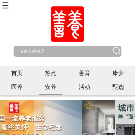
首页
热点
善育
康养
医养
安养
活动
甄选