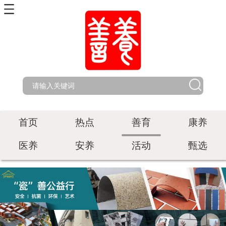
首页
热点
善育
康养
医养
安养
活动
甄选