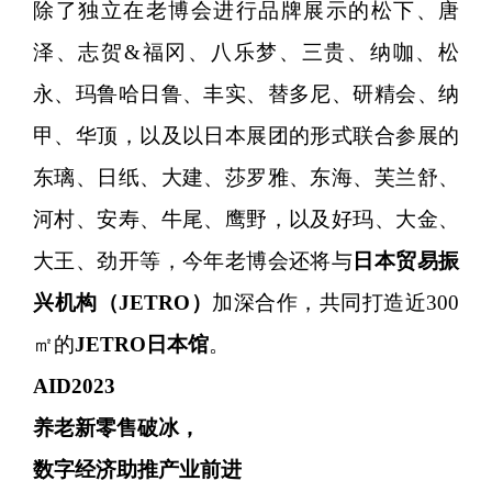
除了独立在老博会进行品牌展示的松下、唐
泽、志贺&福冈、八乐梦、三贵、纳咖、松
永、玛鲁哈日鲁、丰实、替多尼、研精会、纳
甲、华顶，以及以日本展团的形式联合参展的
东璃、日纸、大建、莎罗雅、东海、芙兰舒、
河村、安寿、牛尾、鹰野，以及好玛、大金、
大王、劲开等，今年老博会还将与
日本贸易振
兴机构（JETRO）
加深合作，共同打造近300
㎡的
JETRO日本馆
。
AID2023
养老新零售破冰，
数字经济助推产业前进