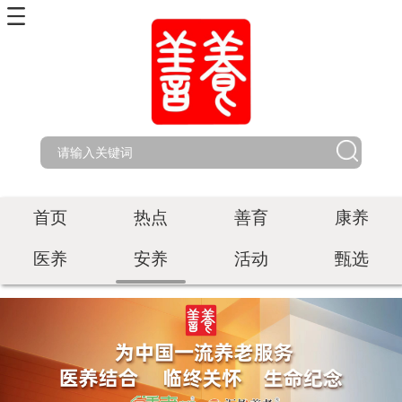
首页
热点
善育
康养
医养
安养
活动
甄选