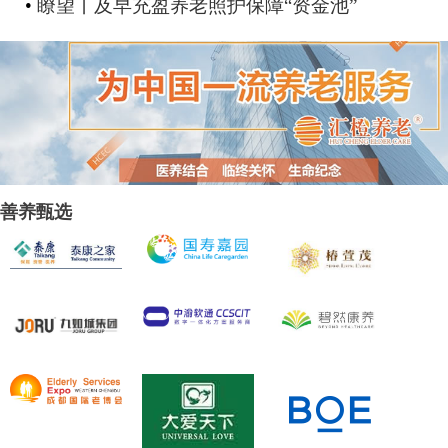
•
瞭望丨及早充盈养老照护保障“资金池”
善养甄选