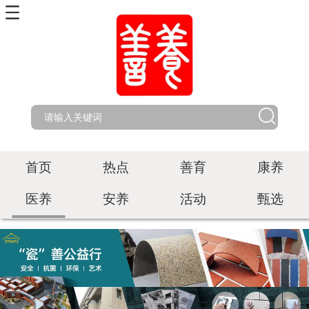
首页
热点
善育
康养
医养
安养
活动
甄选